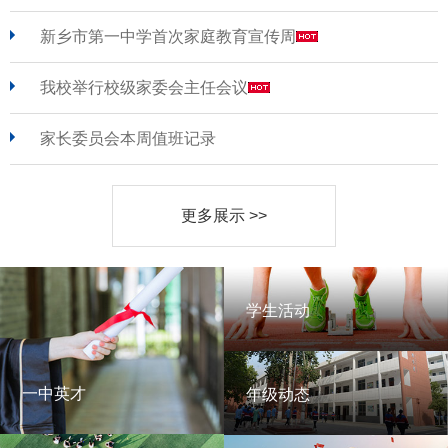
新乡市第一中学首次家庭教育宣传周
我校举行校级家委会主任会议
家长委员会本周值班记录
更多展示 >>
学生活动
学生活动
一中英才
年级动态