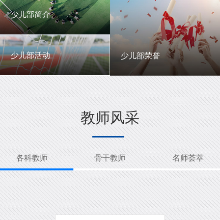
一中英才
年级动态
少儿部简介
少儿部简介
少儿部活动
少儿部荣誉
少儿部活动
少儿部荣誉
教师风采
各科教师
骨干教师
名师荟萃