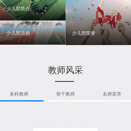
一中英才
年级动态
少儿部简介
少儿部简介
少儿部活动
少儿部荣誉
少儿部活动
少儿部荣誉
教师风采
各科教师
骨干教师
名师荟萃