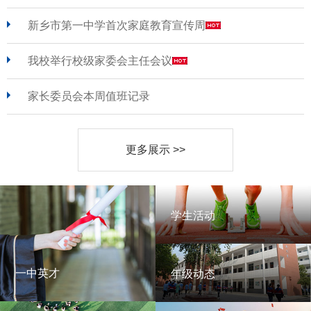
新乡市第一中学首次家庭教育宣传周
我校举行校级家委会主任会议
家长委员会本周值班记录
更多展示 >>
学生活动
学生活动
一中英才
年级动态