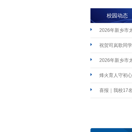
校园动态
2026年新乡
祝贺司岚歌同学
2026年新乡
烽火育人守初心
喜报｜我校17