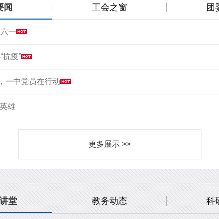
要闻
工会之窗
团
庆六一
“抗疫”
情，一中党员在行动
敬英雄
更多展示 >>
讲堂
教务动态
科