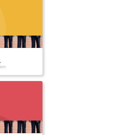
队
eam