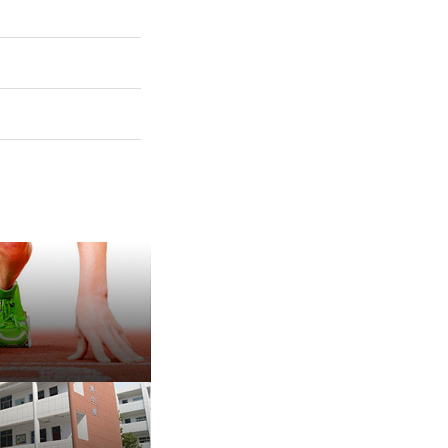
保 持 思 维 弹 性 ——成
有种脾气叫，不放弃
治愈内耗的好方法