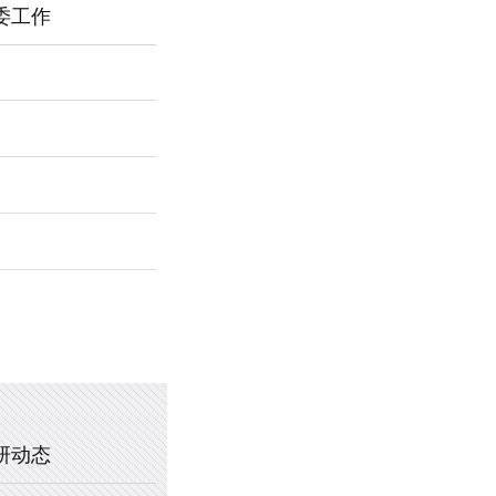
委工作
2026年新乡市第一中学春节福利
暖心托管，助力成长 —— 新乡市
2025年新乡市第一中学、新乡市
2020年新乡市一中教职工乒乓球
研动态