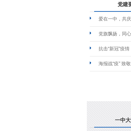
党建
爱在一中，共
党旗飘扬，同心
抗击“新冠”疫
海报战“疫” 致
一中大