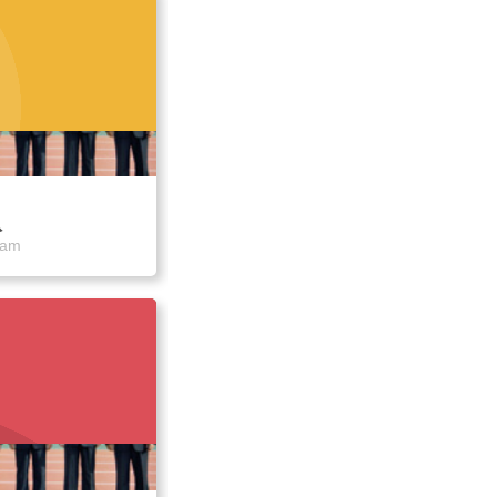
队
eam