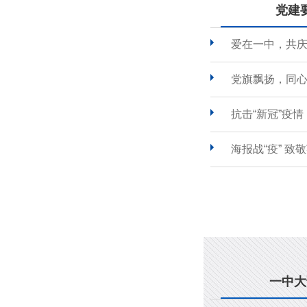
党建
爱在一中，共
党旗飘扬，同心
抗击“新冠”疫
海报战“疫” 致
一中大