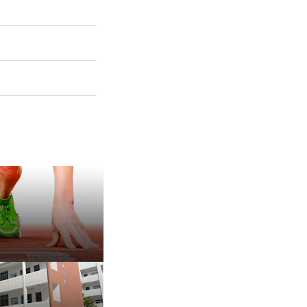
保 持 思 维 弹 性 ——成
有种脾气叫，不放弃
治愈内耗的好方法