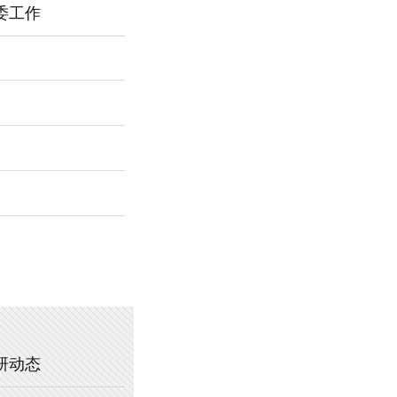
委工作
2026年新乡市第一中学春节福利
暖心托管，助力成长 —— 新乡市
2025年新乡市第一中学、新乡市
2020年新乡市一中教职工乒乓球
研动态