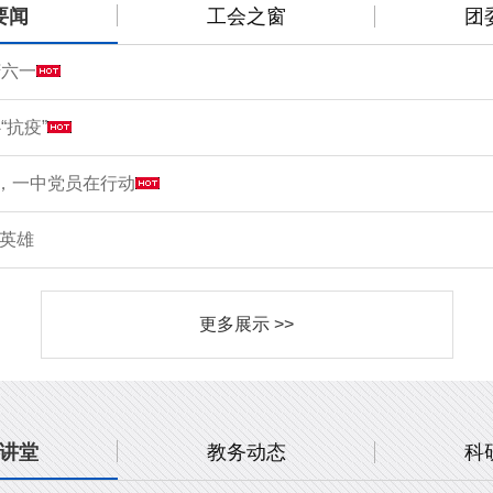
要闻
工会之窗
团
庆六一
“抗疫”
情，一中党员在行动
敬英雄
更多展示 >>
讲堂
教务动态
科