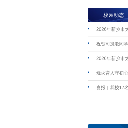
校园动态
2026年新乡
祝贺司岚歌同学
2026年新乡
烽火育人守初心
喜报｜我校17