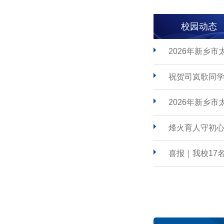
校园动态
2026年新乡
祝贺司岚歌同学
2026年新乡
烽火育人守初心
喜报｜我校17