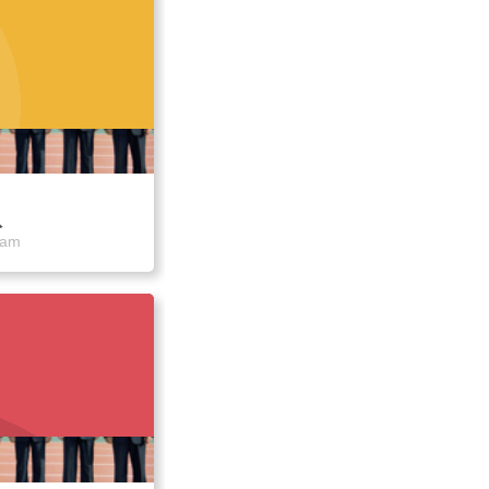
队
eam