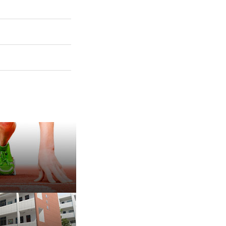
保 持 思 维 弹 性 ——成
有种脾气叫，不放弃
治愈内耗的好方法