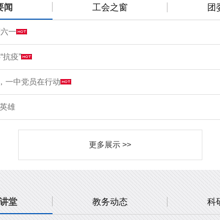
要闻
工会之窗
团
庆六一
“抗疫”
情，一中党员在行动
敬英雄
更多展示 >>
讲堂
教务动态
科