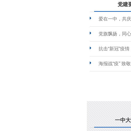
党建
爱在一中，共
党旗飘扬，同心
抗击“新冠”疫
海报战“疫” 致
一中大