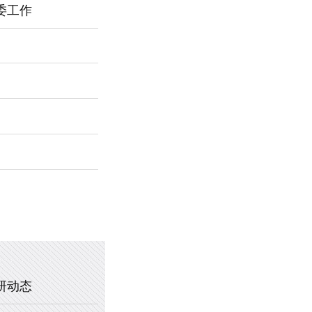
委工作
2026年新乡市第一中学春节福利
暖心托管，助力成长 —— 新乡市
2025年新乡市第一中学、新乡市
2020年新乡市一中教职工乒乓球
研动态