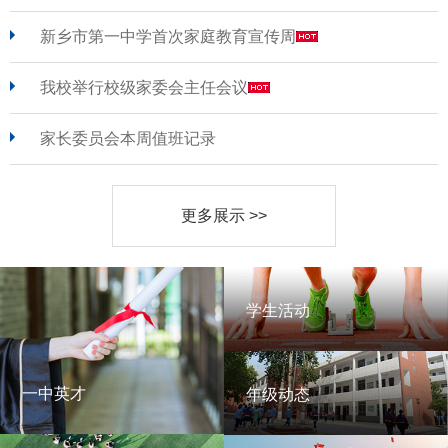
新乡市第一中学首次家庭教育宣传周
我校举行校级家委会主任会议
家长委员会本周值班记录
更多展示 >>
学生活动
学生活动
一中英才
年级动态