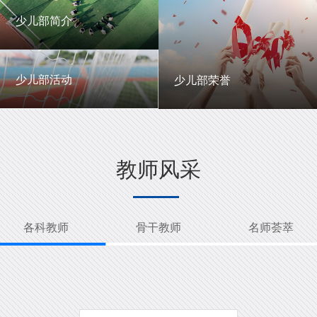
一中英才
年级动态
少儿部简介
少儿部简介
少儿部活动
少儿部荣誉
少儿部活动
少儿部荣誉
教师风采
各科教师
骨干教师
名师荟萃