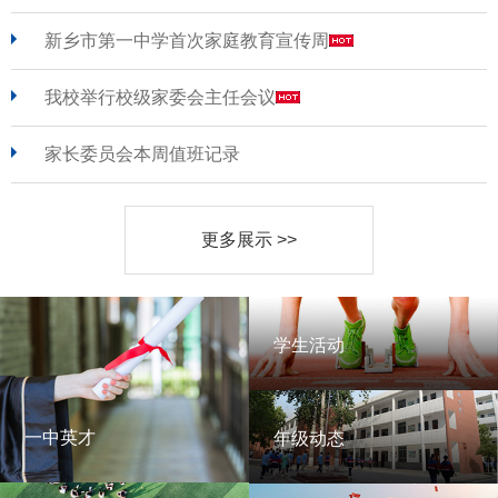
新乡市第一中学首次家庭教育宣传周
我校举行校级家委会主任会议
家长委员会本周值班记录
更多展示 >>
学生活动
学生活动
一中英才
年级动态