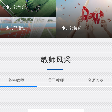
一中英才
年级动态
少儿部简介
少儿部简介
少儿部活动
少儿部荣誉
少儿部活动
少儿部荣誉
教师风采
各科教师
骨干教师
名师荟萃