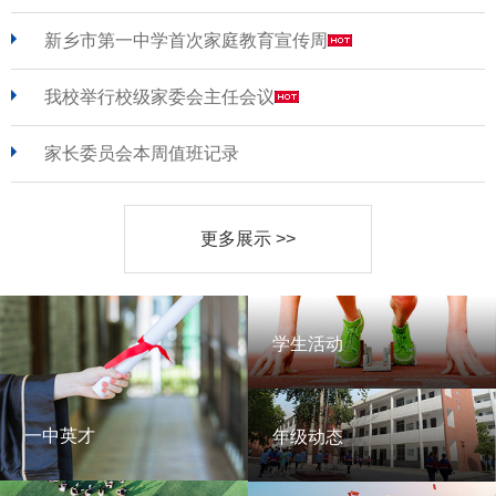
新乡市第一中学首次家庭教育宣传周
我校举行校级家委会主任会议
家长委员会本周值班记录
更多展示 >>
学生活动
学生活动
一中英才
年级动态