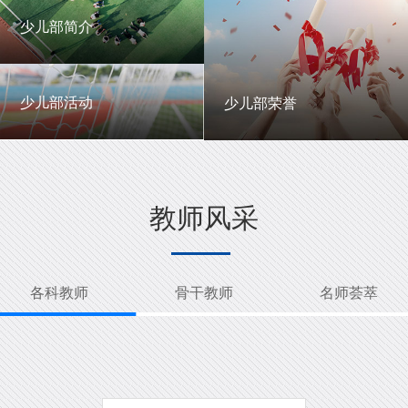
一中英才
年级动态
少儿部简介
少儿部简介
少儿部活动
少儿部荣誉
少儿部活动
少儿部荣誉
教师风采
各科教师
骨干教师
名师荟萃