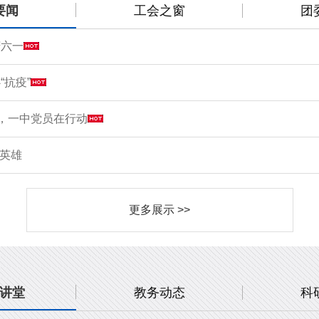
要闻
工会之窗
团
庆六一
“抗疫”
情，一中党员在行动
敬英雄
更多展示 >>
讲堂
教务动态
科