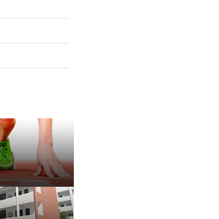
保 持 思 维 弹 性 ——成
有种脾气叫，不放弃
治愈内耗的好方法