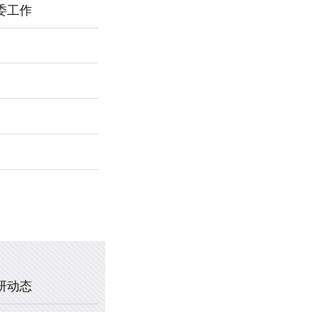
委工作
2026年新乡市第一中学春节福利
暖心托管，助力成长 —— 新乡市
2025年新乡市第一中学、新乡市
2020年新乡市一中教职工乒乓球
研动态