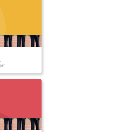
队
eam