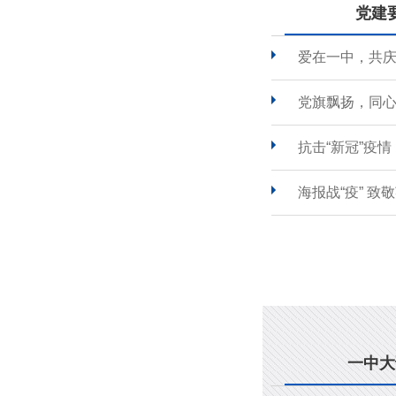
党建
爱在一中，共
党旗飘扬，同心
抗击“新冠”疫
海报战“疫” 致
一中大