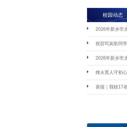
校园动态
2026年新乡
祝贺司岚歌同学
2026年新乡
烽火育人守初心
喜报｜我校17