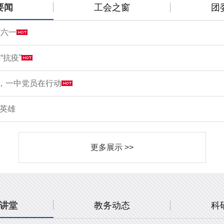
要闻
工会之窗
团
庆六一
“抗疫”
情，一中党员在行动
敬英雄
更多展示 >>
讲堂
教务动态
科