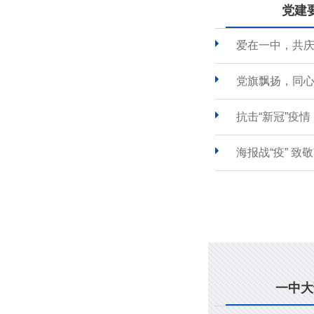
党建
爱在一中，共
党旗飘扬，同心
抗击“新冠”疫
海报战“疫” 致
一中大