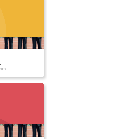
队
eam