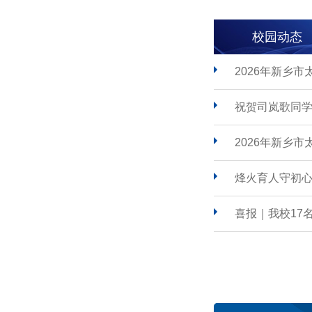
校园动态
2026年新乡
祝贺司岚歌同学
2026年新乡
烽火育人守初心
喜报｜我校17