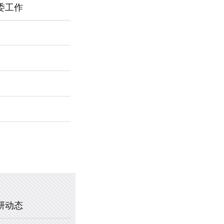
委工作
2026年新乡市第一中学春节福利
暖心托管，助力成长 —— 新乡市
2025年新乡市第一中学、新乡市
2020年新乡市一中教职工乒乓球
研动态