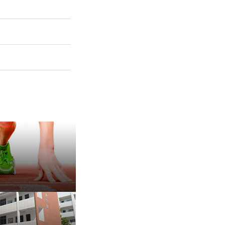
保 持 思 维 弹 性 ——成
有种脾气叫，不放弃
治愈内耗的好方法