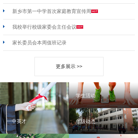
新乡市第一中学首次家庭教育宣传周
我校举行校级家委会主任会议
家长委员会本周值班记录
更多展示 >>
学生活动
学生活动
一中英才
年级动态