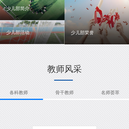
一中英才
年级动态
少儿部简介
少儿部简介
少儿部活动
少儿部荣誉
少儿部活动
少儿部荣誉
教师风采
各科教师
骨干教师
名师荟萃