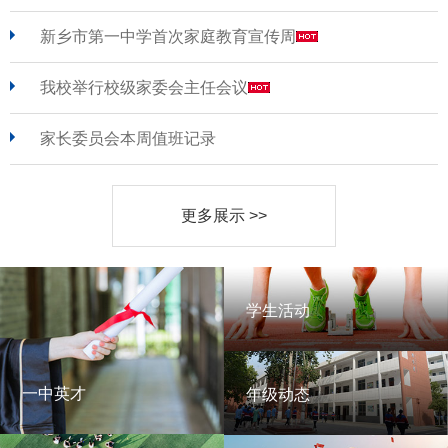
新乡市第一中学首次家庭教育宣传周
我校举行校级家委会主任会议
家长委员会本周值班记录
更多展示 >>
学生活动
学生活动
一中英才
年级动态