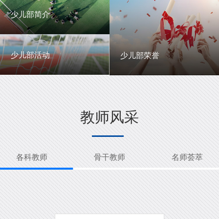
一中英才
年级动态
少儿部简介
少儿部简介
少儿部活动
少儿部荣誉
少儿部活动
少儿部荣誉
教师风采
各科教师
骨干教师
名师荟萃