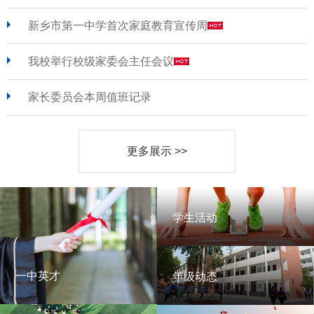
新乡市第一中学首次家庭教育宣传周
我校举行校级家委会主任会议
家长委员会本周值班记录
更多展示 >>
学生活动
学生活动
一中英才
年级动态