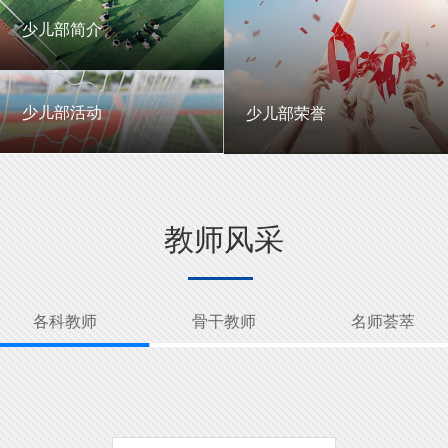
一中英才
年级动态
少儿部简介
少儿部简介
少儿部活动
少儿部荣誉
少儿部活动
少儿部荣誉
教师风采
各科教师
骨干教师
名师荟萃