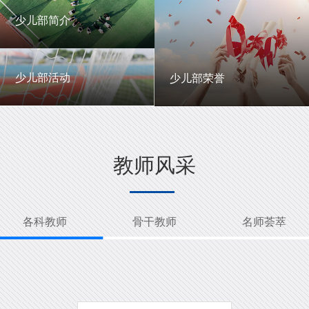
一中英才
年级动态
少儿部简介
少儿部简介
少儿部活动
少儿部荣誉
少儿部活动
少儿部荣誉
教师风采
各科教师
骨干教师
名师荟萃