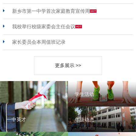
新乡市第一中学首次家庭教育宣传周
我校举行校级家委会主任会议
家长委员会本周值班记录
更多展示 >>
学生活动
学生活动
一中英才
年级动态