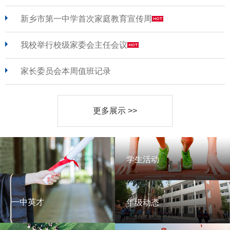
新乡市第一中学首次家庭教育宣传周
我校举行校级家委会主任会议
家长委员会本周值班记录
更多展示 >>
学生活动
学生活动
一中英才
年级动态