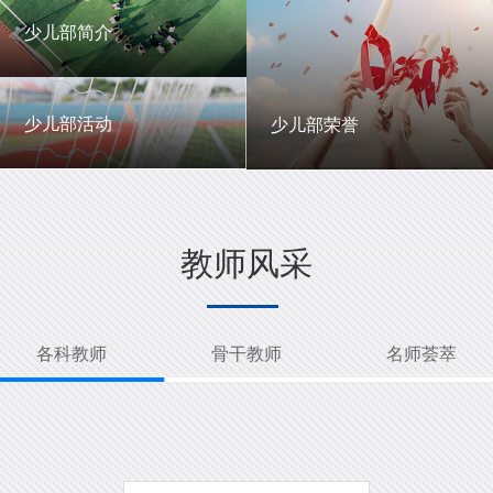
一中英才
年级动态
少儿部简介
少儿部简介
少儿部活动
少儿部荣誉
少儿部活动
少儿部荣誉
教师风采
各科教师
骨干教师
名师荟萃