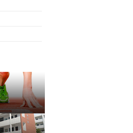
保 持 思 维 弹 性 ——成
有种脾气叫，不放弃
治愈内耗的好方法