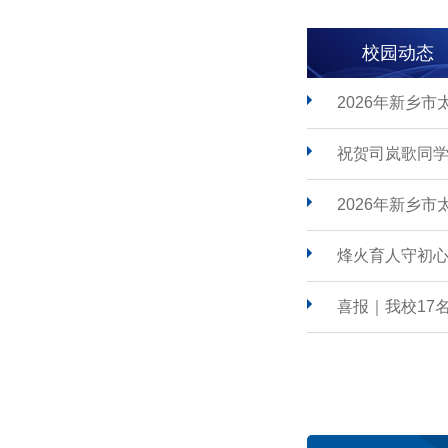
校园动态
2026年新乡
祝贺司岚歌同学
2026年新乡
烽火育人守初心
喜报｜我校17