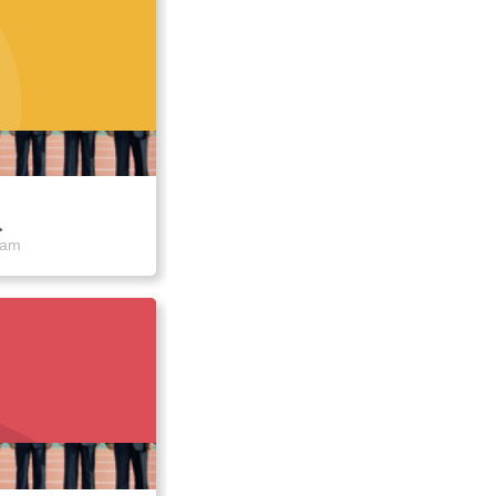
队
eam