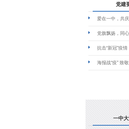
党建
爱在一中，共
党旗飘扬，同心
抗击“新冠”疫
海报战“疫” 致
一中大