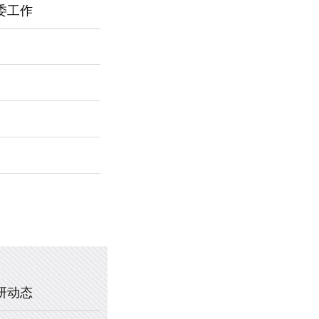
委工作
2026年新乡市第一中学春节福利
暖心托管，助力成长 —— 新乡市
2025年新乡市第一中学、新乡市
2020年新乡市一中教职工乒乓球
研动态