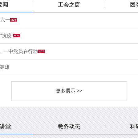
要闻
工会之窗
团
庆六一
“抗疫”
情，一中党员在行动
敬英雄
更多展示 >>
讲堂
教务动态
科