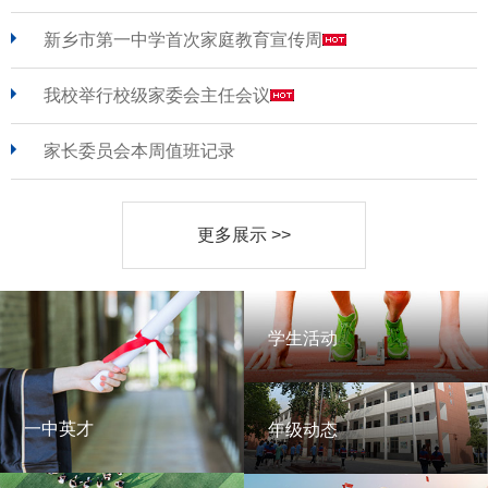
新乡市第一中学首次家庭教育宣传周
我校举行校级家委会主任会议
家长委员会本周值班记录
更多展示 >>
学生活动
学生活动
一中英才
年级动态