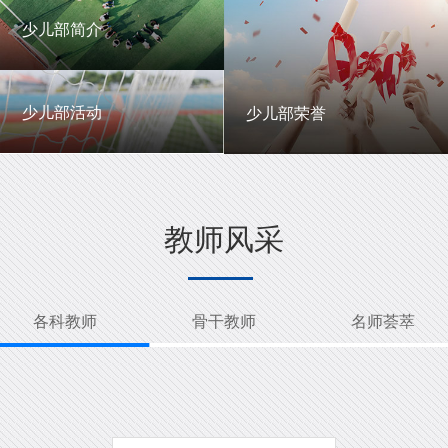
一中英才
年级动态
少儿部简介
少儿部简介
少儿部活动
少儿部荣誉
少儿部活动
少儿部荣誉
教师风采
各科教师
骨干教师
名师荟萃