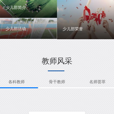
一中英才
年级动态
少儿部简介
少儿部简介
少儿部活动
少儿部荣誉
少儿部活动
少儿部荣誉
教师风采
各科教师
骨干教师
名师荟萃