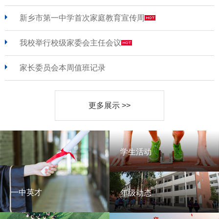
新乡市第一中学首次家庭教育宣传周
我校举行校级家委会主任会议
家长委员会本周值班记录
更多展示 >>
学生活动
学生活动
一中英才
年级动态