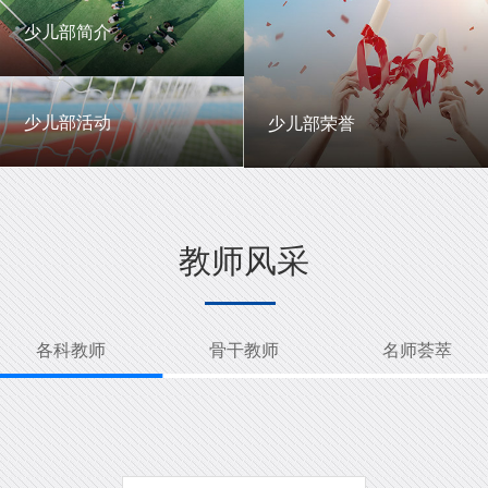
一中英才
年级动态
少儿部简介
少儿部简介
少儿部活动
少儿部荣誉
少儿部活动
少儿部荣誉
教师风采
各科教师
骨干教师
名师荟萃