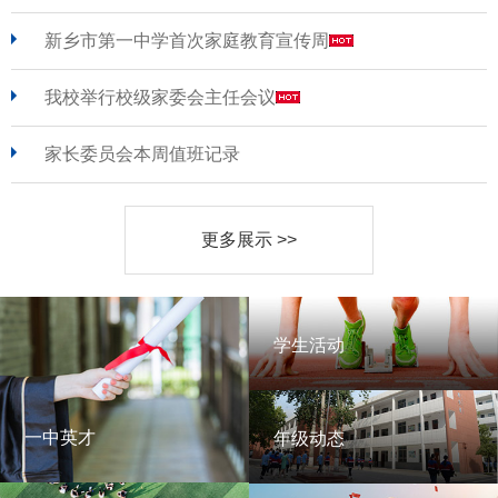
新乡市第一中学首次家庭教育宣传周
我校举行校级家委会主任会议
家长委员会本周值班记录
更多展示 >>
学生活动
学生活动
一中英才
年级动态