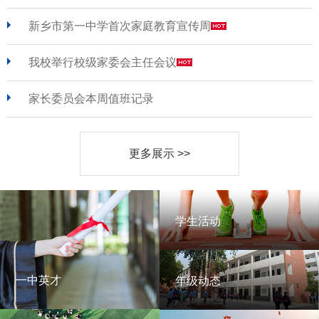
新乡市第一中学首次家庭教育宣传周
我校举行校级家委会主任会议
家长委员会本周值班记录
更多展示 >>
学生活动
学生活动
一中英才
年级动态