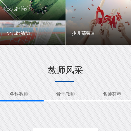
一中英才
年级动态
少儿部简介
少儿部简介
少儿部活动
少儿部荣誉
少儿部活动
少儿部荣誉
教师风采
各科教师
骨干教师
名师荟萃