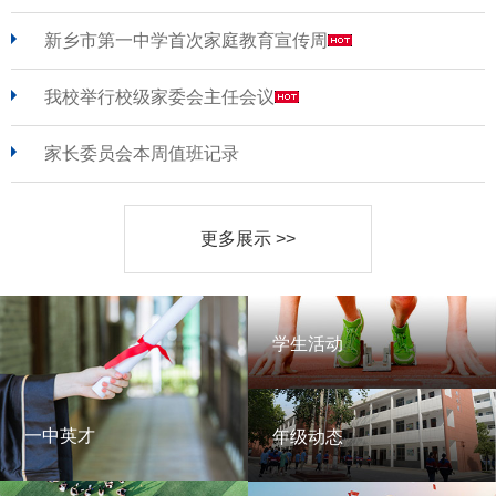
新乡市第一中学首次家庭教育宣传周
我校举行校级家委会主任会议
家长委员会本周值班记录
更多展示 >>
学生活动
学生活动
一中英才
年级动态