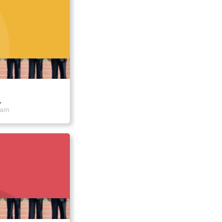
队
eam