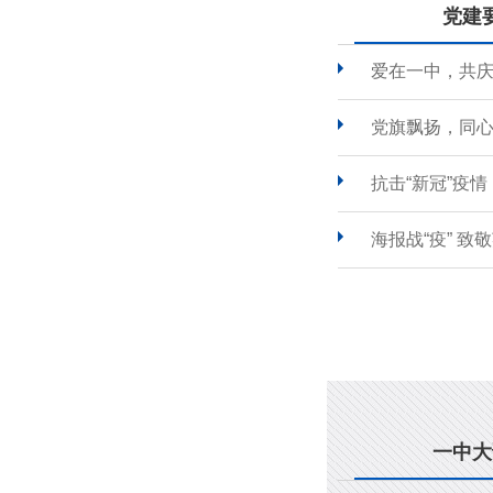
党建
爱在一中，共
党旗飘扬，同心
抗击“新冠”疫
海报战“疫” 致
一中大