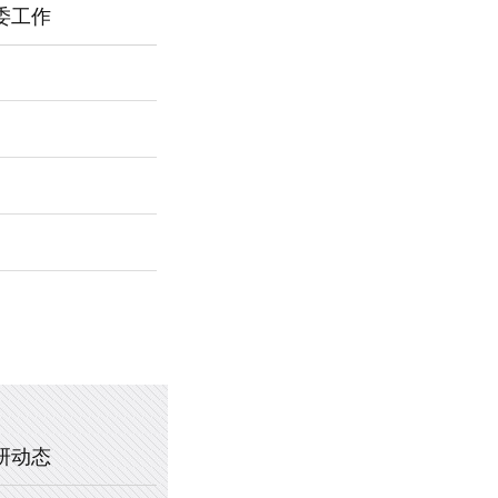
委工作
2026年新乡市第一中学春节福利
暖心托管，助力成长 —— 新乡市
2025年新乡市第一中学、新乡市
2020年新乡市一中教职工乒乓球
研动态