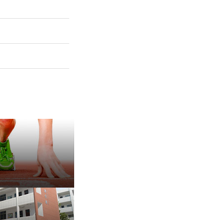
保 持 思 维 弹 性 ——成
有种脾气叫，不放弃
治愈内耗的好方法