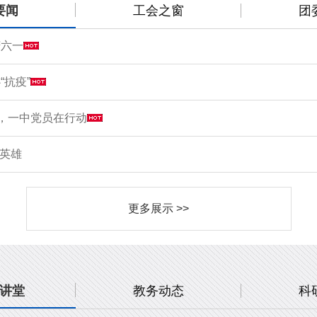
要闻
工会之窗
团
庆六一
“抗疫”
情，一中党员在行动
敬英雄
更多展示 >>
讲堂
教务动态
科