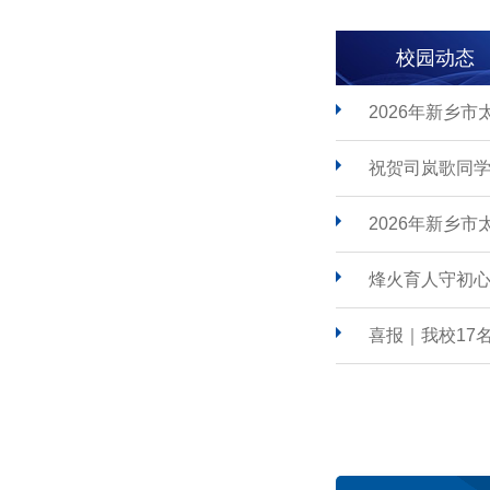
校园动态
2026年新乡
祝贺司岚歌同学
2026年新乡
烽火育人守初心
喜报｜我校17