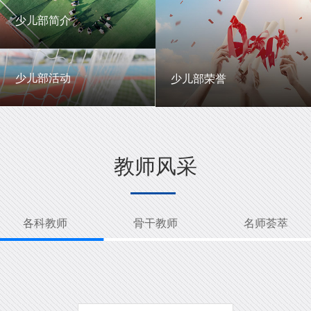
一中英才
年级动态
少儿部简介
少儿部简介
少儿部活动
少儿部荣誉
少儿部活动
少儿部荣誉
教师风采
各科教师
骨干教师
名师荟萃