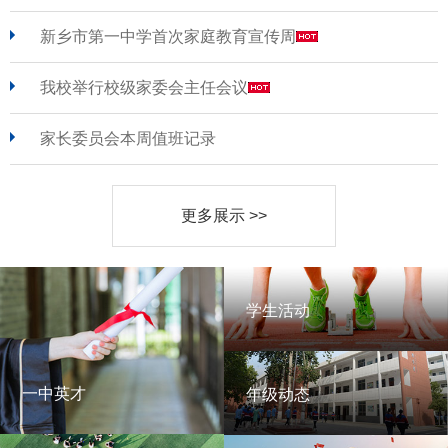
新乡市第一中学首次家庭教育宣传周
我校举行校级家委会主任会议
家长委员会本周值班记录
更多展示 >>
学生活动
学生活动
一中英才
年级动态