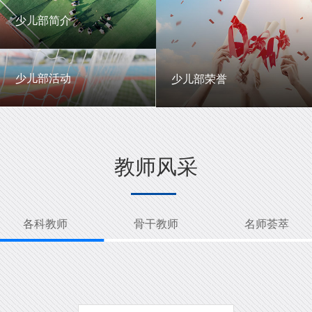
一中英才
年级动态
少儿部简介
少儿部简介
少儿部活动
少儿部荣誉
少儿部活动
少儿部荣誉
教师风采
各科教师
骨干教师
名师荟萃