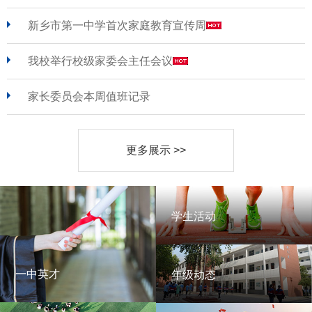
新乡市第一中学首次家庭教育宣传周
我校举行校级家委会主任会议
家长委员会本周值班记录
更多展示 >>
学生活动
学生活动
一中英才
年级动态