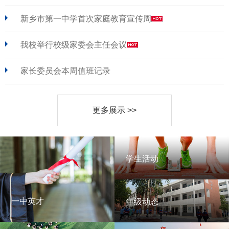
新乡市第一中学首次家庭教育宣传周
我校举行校级家委会主任会议
家长委员会本周值班记录
更多展示 >>
学生活动
学生活动
一中英才
年级动态