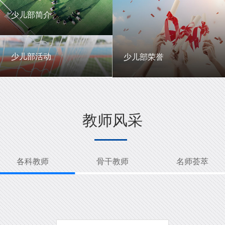
一中英才
年级动态
少儿部简介
少儿部简介
少儿部活动
少儿部荣誉
少儿部活动
少儿部荣誉
教师风采
各科教师
骨干教师
名师荟萃