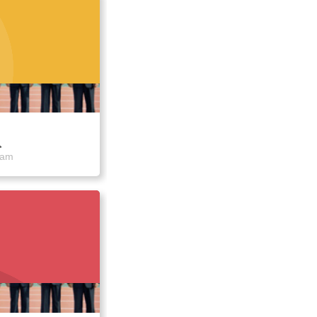
队
eam