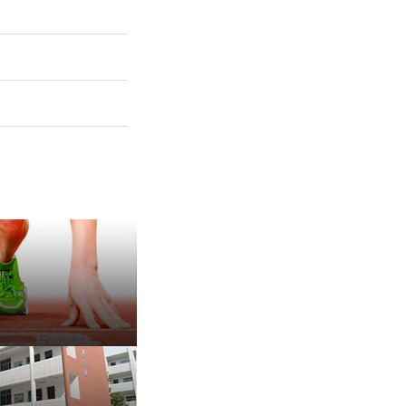
保 持 思 维 弹 性 ——成
有种脾气叫，不放弃
治愈内耗的好方法