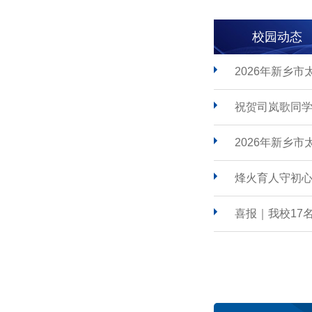
校园动态
2026年新乡
祝贺司岚歌同学
2026年新乡
烽火育人守初心
喜报｜我校17