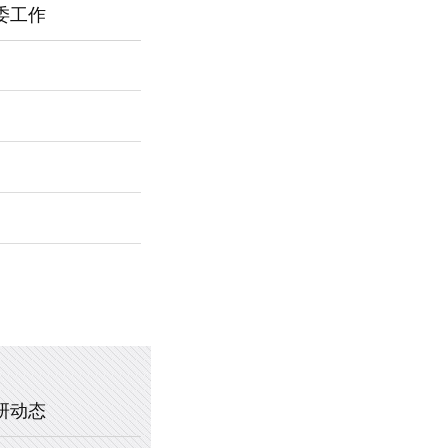
委工作
2026年新乡市第一中学春节福利
暖心托管，助力成长 —— 新乡市
2025年新乡市第一中学、新乡市
2020年新乡市一中教职工乒乓球
研动态