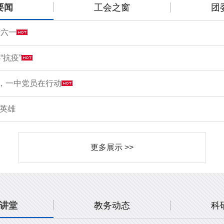
要闻
工会之窗
团
庆六一
“抗疫”
情，一中党员在行动
敬英雄
更多展示 >>
讲堂
教务动态
科