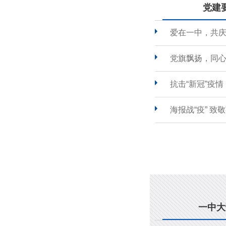
党建
爱在一中，共
党旗飘扬，同心
抗击“新冠”疫
海报战“疫” 致
一中大