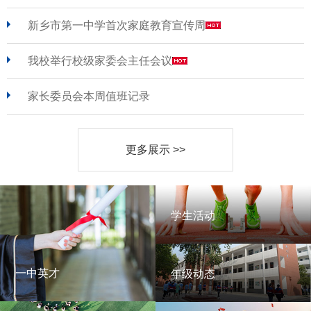
新乡市第一中学首次家庭教育宣传周
我校举行校级家委会主任会议
家长委员会本周值班记录
更多展示 >>
学生活动
学生活动
一中英才
年级动态