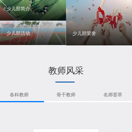
一中英才
年级动态
少儿部简介
少儿部简介
少儿部活动
少儿部荣誉
少儿部活动
少儿部荣誉
教师风采
各科教师
骨干教师
名师荟萃