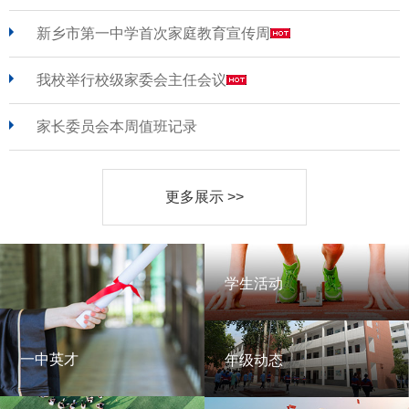
新乡市第一中学首次家庭教育宣传周
我校举行校级家委会主任会议
家长委员会本周值班记录
更多展示 >>
学生活动
学生活动
一中英才
年级动态