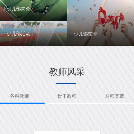
一中英才
年级动态
少儿部简介
少儿部简介
少儿部活动
少儿部荣誉
少儿部活动
少儿部荣誉
教师风采
各科教师
骨干教师
名师荟萃