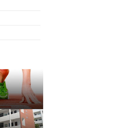
保 持 思 维 弹 性 ——成
有种脾气叫，不放弃
治愈内耗的好方法