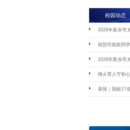
校园动态
2026年新乡
祝贺司岚歌同学
2026年新乡
烽火育人守初心
喜报｜我校17