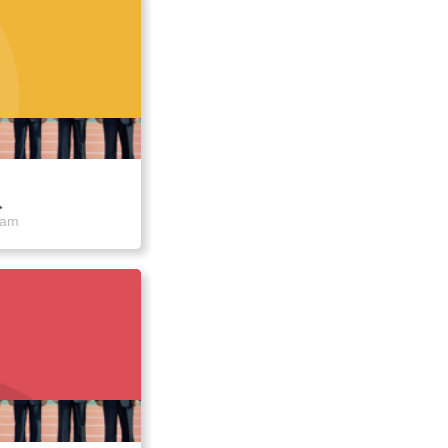
队
eam