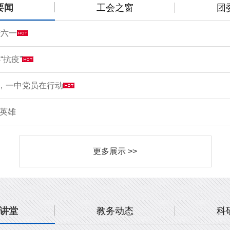
要闻
工会之窗
团
庆六一
“抗疫”
情，一中党员在行动
敬英雄
更多展示 >>
讲堂
教务动态
科