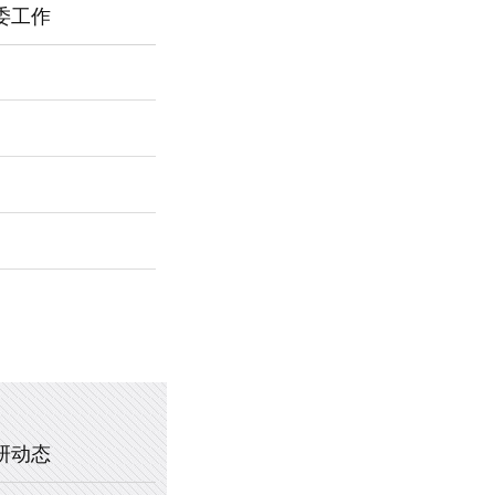
委工作
2026年新乡市第一中学春节福利
暖心托管，助力成长 —— 新乡市
2025年新乡市第一中学、新乡市
2020年新乡市一中教职工乒乓球
研动态