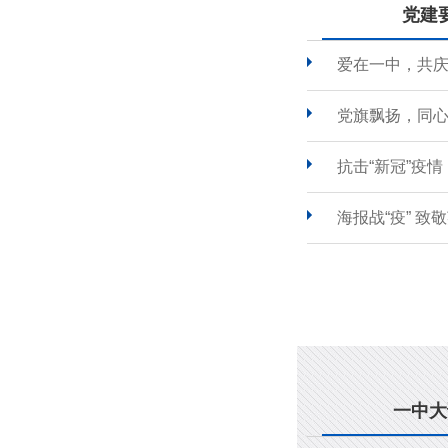
党建
爱在一中，共
党旗飘扬，同心
抗击“新冠”疫
海报战“疫” 致
一中大