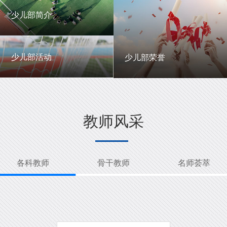
一中英才
年级动态
少儿部简介
少儿部简介
少儿部活动
少儿部荣誉
少儿部活动
少儿部荣誉
教师风采
各科教师
骨干教师
名师荟萃