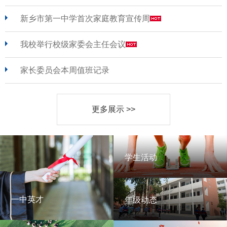
新乡市第一中学首次家庭教育宣传周
我校举行校级家委会主任会议
家长委员会本周值班记录
更多展示 >>
学生活动
学生活动
一中英才
年级动态