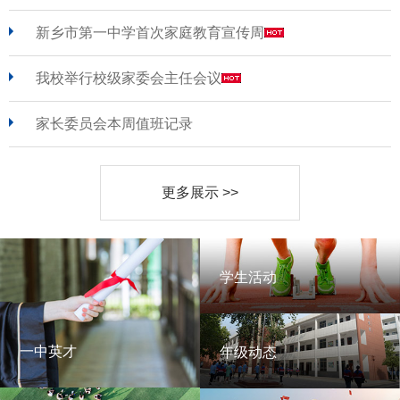
新乡市第一中学首次家庭教育宣传周
我校举行校级家委会主任会议
家长委员会本周值班记录
更多展示 >>
学生活动
学生活动
一中英才
年级动态