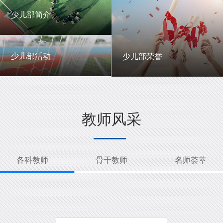
一中英才
年级动态
少儿部简介
少儿部简介
少儿部活动
少儿部荣誉
少儿部活动
少儿部荣誉
教师风采
各科教师
骨干教师
名师荟萃