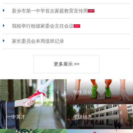
新乡市第一中学首次家庭教育宣传周
我校举行校级家委会主任会议
家长委员会本周值班记录
更多展示 >>
学生活动
学生活动
一中英才
年级动态