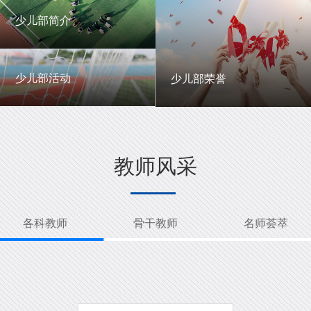
一中英才
年级动态
少儿部简介
少儿部简介
少儿部活动
少儿部荣誉
少儿部活动
少儿部荣誉
教师风采
各科教师
骨干教师
名师荟萃